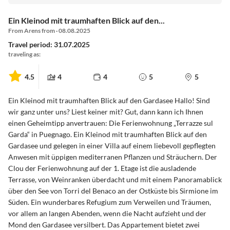
Ein Kleinod mit traumhaften Blick auf den...
From Arens from · 08.08.2025
Travel period: 31.07.2025
traveling as:
4.5
4
4
5
5
Ein Kleinod mit traumhaften Blick auf den Gardasee Hallo! Sind
wir ganz unter uns? Liest keiner mit? Gut, dann kann ich Ihnen
einen Geheimtipp anvertrauen: Die Ferienwohnung „Terrazze sul
Garda“ in Puegnago. Ein Kleinod mit traumhaften Blick auf den
Gardasee und gelegen in einer Villa auf einem liebevoll gepflegten
Anwesen mit üppigen mediterranen Pflanzen und Sträuchern. Der
Clou der Ferienwohnung auf der 1. Etage ist die ausladende
Terrasse, von Weinranken überdacht und mit einem Panoramablick
über den See von Torri del Benaco an der Ostküste bis Sirmione im
Süden. Ein wunderbares Refugium zum Verweilen und Träumen,
vor allem an langen Abenden, wenn die Nacht aufzieht und der
Mond den Gardasee versilbert. Das Appartement bietet zwei