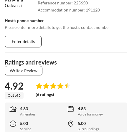
Reference number
:
225650
Accommodation number
:
191120
Host's phone number
Please enter more details to get the host's contact number
Enter details
Ratings and reviews
Write a Review
4.92
(6 ratings)
Out of 5
4.83
4.83
Amenities
Value for money
5.00
5.00
Service
Surroundings