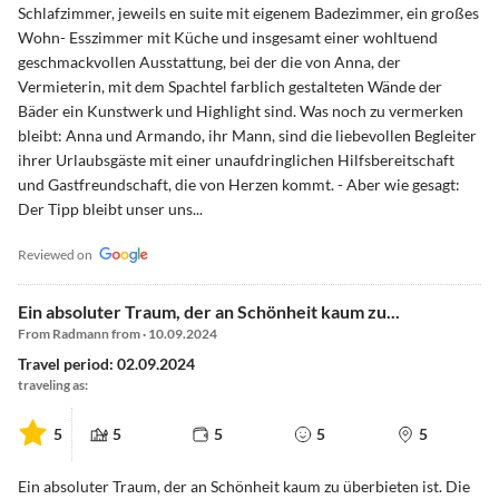
Schlafzimmer, jeweils en suite mit eigenem Badezimmer, ein großes
Wohn- Esszimmer mit Küche und insgesamt einer wohltuend
geschmackvollen Ausstattung, bei der die von Anna, der
Vermieterin, mit dem Spachtel farblich gestalteten Wände der
Bäder ein Kunstwerk und Highlight sind. Was noch zu vermerken
bleibt: Anna und Armando, ihr Mann, sind die liebevollen Begleiter
ihrer Urlaubsgäste mit einer unaufdringlichen Hilfsbereitschaft
und Gastfreundschaft, die von Herzen kommt. - Aber wie gesagt:
Der Tipp bleibt unser uns...
Reviewed on
Ein absoluter Traum, der an Schönheit kaum zu...
From Radmann from · 10.09.2024
Travel period: 02.09.2024
traveling as:
5
5
5
5
5
Ein absoluter Traum, der an Schönheit kaum zu überbieten ist. Die