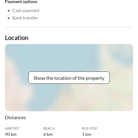
Payment options
•
Cash payment
•
Bank transfer
Location
Show the location of the property
Distances
AIRPORT
BEACH
BUS STOP
90 km
6 km
1 km