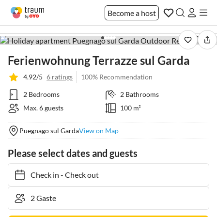
Become a host
1 / 35
Ferienwohnung Terrazze sul Garda
4.92/5
6 ratings
100% Recommendation
2 Bedrooms
2 Bathrooms
Max. 6 guests
100 m²
Puegnago sul Garda
View on Map
Please select dates and guests
Check in
-
Check out