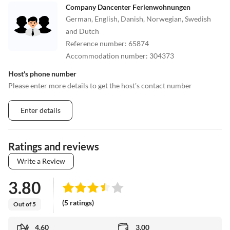
Company Dancenter Ferienwohnungen
German, English, Danish, Norwegian, Swedish
and Dutch
Reference number
:
65874
Accommodation number
:
304373
Host's phone number
Please enter more details to get the host's contact number
Enter details
Ratings and reviews
Write a Review
3.80
(5 ratings)
Out of 5
4.60
3.00