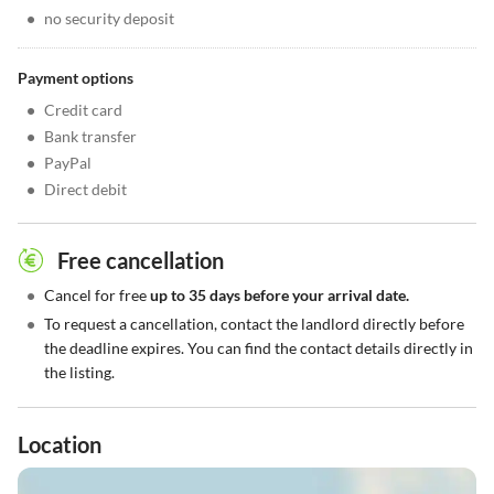
•
no security deposit
Payment options
•
Credit card
•
Bank transfer
•
PayPal
•
Direct debit
Free cancellation
•
Cancel for free
up to 35 days before your arrival date.
•
To request a cancellation, contact the landlord directly before
the deadline expires. You can find the contact details directly in
the listing.
Location