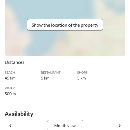
Show the location of the property
Distances
BEACH
RESTAURANT
SHOPS
45 km
5 km
5 km
WATER
500 m
Availability
Month view