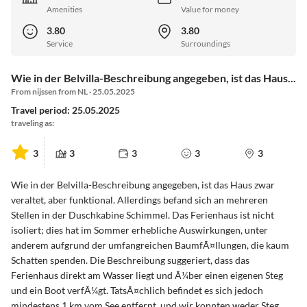
Amenities
Value for money
3.80
3.80
Service
Surroundings
Wie in der Belvilla-Beschreibung angegeben, ist das Haus...
From nijssen from NL · 25.05.2025
Travel period: 25.05.2025
traveling as:
3
3
3
3
3
Wie in der Belvilla-Beschreibung angegeben, ist das Haus zwar
veraltet, aber funktional. Allerdings befand sich an mehreren
Stellen in der Duschkabine Schimmel. Das Ferienhaus ist nicht
isoliert; dies hat im Sommer erhebliche Auswirkungen, unter
anderem aufgrund der umfangreichen BaumfÃ¤llungen, die kaum
Schatten spenden. Die Beschreibung suggeriert, dass das
Ferienhaus direkt am Wasser liegt und Ã¼ber einen eigenen Steg
und ein Boot verfÃ¼gt. TatsÃ¤chlich befindet es sich jedoch
mindestens 1 km vom See entfernt, und wir konnten weder Steg