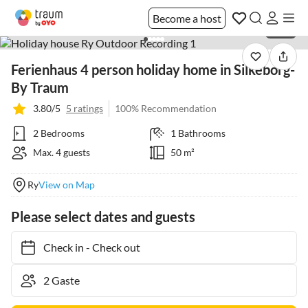
Become a host
1 / 23
Ferienhaus 4 person holiday home in Silkeborg-
By Traum
3.80/5
5 ratings
100% Recommendation
2 Bedrooms
1 Bathrooms
Max. 4 guests
50 m²
Ry
View on Map
Please select dates and guests
Check in
-
Check out