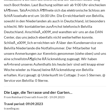
noch Boot finden. Laut Buchung sollten wir ab 9:00 Uhr einchecken
kÃ¶nnen. TatsÃ¤chlich Ã¶ffnete sich das elektronische Schloss am
SchlÃ¼sselsafe erst um 16:00 Uhr. Die Erreichbarkeit von Belvilla,
sowohl in den Niederlanden als auch in Deutschland, ist besonders
schlecht. Wir kontaktierten zunÃ¤chst telefonisch Belvilla
Deutschland. AnschlieÃ_x009f_end wandten wir uns an das DAN
Center, das uns jedoch ebenfalls nicht weiterhelfen konnte.
SchlieÃ_x009f_lich erreichten wir Ã¼ber den Kundenservice von
Belvilla Niederlande die Notfallnummer. Der Mitarbeiter hat
unsere Anmerkungen zur Kenntnis genommen (siehe oben) und uns
eine schnellstmÃ¶gliche RÃ¼ckmeldung zugesagt. Wir haben
wÃ¤hrend unseres Aufenthalts bis heute (wir sind seit knapp einer
Woche wieder zu Hause) keine RÃ¼ckmeldung von Belvilla
erhalten. Kurz gesagt: @ Unterkunft im Cottage: 3 von 5 Sternen. @
Service von Belvilla: 0 Sterne.
Die Lage, die Terrasse und der Garten...
From Reinhard Overrath from DE · 19.09.2023
Travel period: 09.09.2023
traveling as: