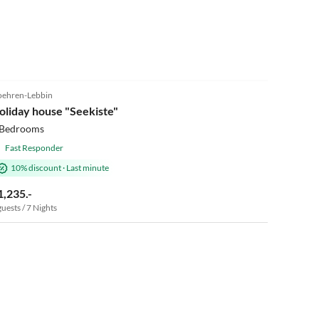
5.0
(24)
ehren-Lebbin
oliday house "Seekiste"
 Bedrooms
Fast Responder
10% discount
·
Last minute
1,235.-
guests / 7 Nights