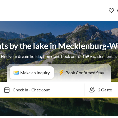
ts by the lake in Mecklenburg-
Find your dream holiday home and book one of 169 vacation rentals
Make an Inquiry
Book Confirmed Stay
Check in
-
Check out