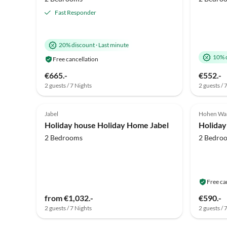
Fast Responder
20% discount
·
Last minute
10% 
Free cancellation
€665.-
€552.-
2 guests / 7 Nights
2 guests / 
4.3
(14)
Top-Listing
5.0
Jabel
Hohen Wan
Holiday house Holiday Home Jabel
2 Bedrooms
2 Bedro
Free ca
from €1,032.-
€590.-
2 guests / 7 Nights
2 guests / 