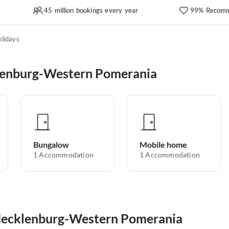
45 million bookings every year
99% Recomm
olidays
lenburg-Western Pomerania
Bungalow
Mobile home
1
Accommodation
1
Accommodation
n Mecklenburg-Western Pomerania