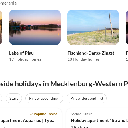
omerania
Lake of Plau
Fischland-Darss-Zingst
19 Holiday homes
18 Holiday homes
1
eside holidays in Mecklenburg-Western 
Stars
Price (ascending)
Price (descending)
(24)
Top-Listing
5.0
(15)
Popular Choice
Seebad Bansin
Host
Holiday apartment Aquarius | Type B
oms
1 Bedrooms