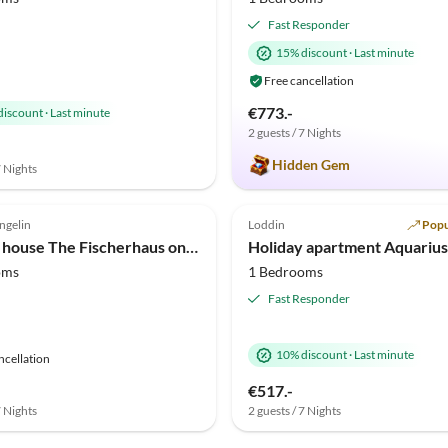
Fast Responder
15% discount
·
Last minute
Free cancellation
€773.-
discount
·
Last minute
2 guests / 7 Nights
Hidden Gem
7 Nights
(7)
Top-Listing
4.8
(5)
gelin
Loddin
Popu
Holiday house The Fischerhaus on lake Malkwitzer See
oms
1 Bedrooms
Fast Responder
10% discount
·
Last minute
ncellation
€517.-
7 Nights
2 guests / 7 Nights