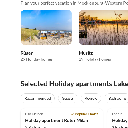
Plan your perfect vacation in Mecklenburg-Western P
Rügen
Müritz
29 Holiday homes
29 Holiday homes
Selected Holiday apartments Lak
Virtual
Tour
Recommended
Guests
Review
Bedrooms
4.9
(27)
Top-Listing
4.8
Bad Kleinen
Popular Choice
Loddin
Super 
Holiday apartment Roter Milan
2 Bedrooms
2 Bedro