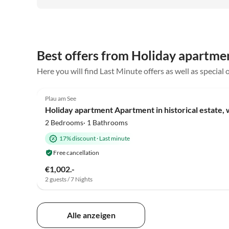
viele schöne Touren unternehmen konnten. Besonders
unsere Kinder hatten viel Spaß und wir konnten die
gemeinsame Zeit in vollen Zügen genießen. Die
Gastgeber waren sehr freundlich und hilfsbereit. Wir
kommen gerne wieder und können die Ferienwohnung
Best offers from Holiday apartm
uneingeschränkt weiterempfehlen!
Here you will find Last Minute offers as well as speci
5.0
(11)
Plau am See
Holiday apartment Apartment in historical estate,
2 Bedrooms· 1 Bathrooms
17% discount
·
Last minute
Free cancellation
€1,002.-
2 guests / 7 Nights
Alle anzeigen