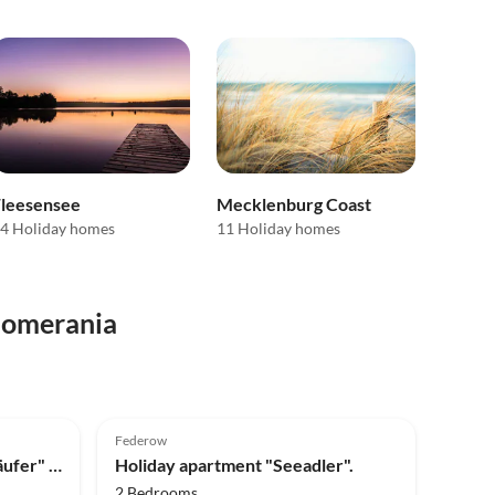
Fleesensee
Mecklenburg Coast
4 Holiday homes
11 Holiday homes
Pomerania
Top-Listing
4.6
(14)
Top-Listing
Federow
Holiday apartment "Strandläufer" - Villa Frisia
Holiday apartment "Seeadler".
2 Bedrooms