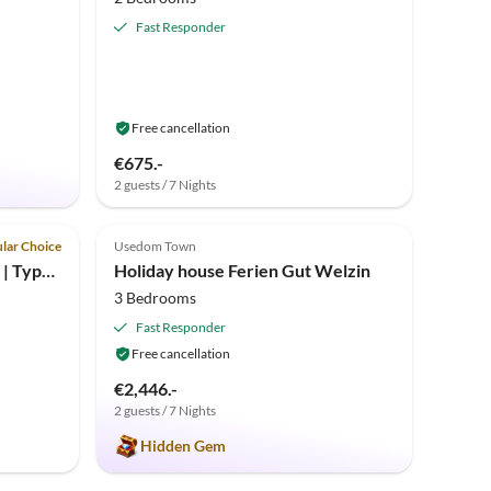
Fast Responder
Free cancellation
€675.-
2 guests / 7 Nights
Top-Listing
4.9
(2)
Top-Listing
lar Choice
Usedom Town
Holiday apartment Aquarius | Type A
Holiday house Ferien Gut Welzin
3 Bedrooms
Fast Responder
Free cancellation
€2,446.-
2 guests / 7 Nights
Hidden Gem