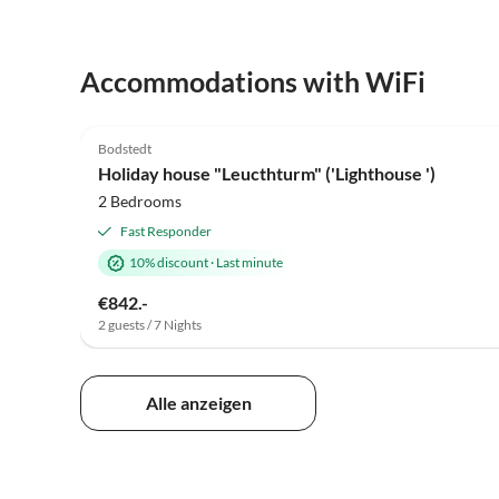
Accommodations with WiFi
5.0
(35)
Bodstedt
Holiday house "Leucthturm" ('Lighthouse ')
2 Bedrooms
Fast Responder
10% discount
·
Last minute
€842.-
2 guests / 7 Nights
Alle anzeigen