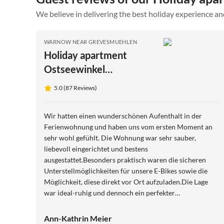
We believe in delivering the best holiday experience an
WARNOW NEAR GREVESMUEHLEN
Holiday apartment
Ostseewinkel
Gänseblümchen
5.0 (87 Reviews)
Wir hatten einen wunderschönen Aufenthalt in der
Ferienwohnung und haben uns vom ersten Moment an
sehr wohl gefühlt. Die Wohnung war sehr sauber,
liebevoll eingerichtet und bestens
ausgestattet.Besonders praktisch waren die sicheren
Unterstellmöglichkeiten für unsere E-Bikes sowie die
Möglichkeit, diese direkt vor Ort aufzuladen.Die Lage
war ideal-ruhig und dennoch ein perfekter
Ausgangspunkt für Ausflüge. Die Ostsee war mit dem
Fahrrad sehr gut und schnell zu erreichen, sodass wir
Ann-Kathrin Meier