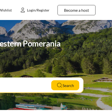
Become a host
Wishlist
Login/Register
Western Pomerania
Search