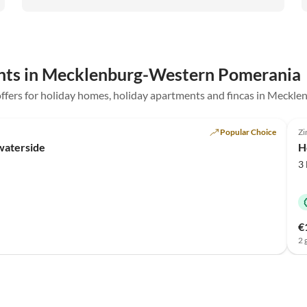
ents in Mecklenburg-Western Pomerania
al offers for holiday homes, holiday apartments and fincas in Mec
Popular Choice
Zi
 waterside
H
3
€
2 