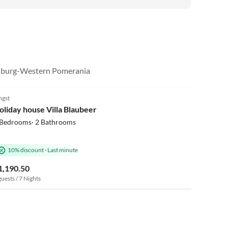
klenburg-Western Pomerania
4.9
(6)
ngst
oliday house Villa Blaubeer
 Bedrooms· 2 Bathrooms
10% discount
·
Last minute
1,190.50
guests / 7 Nights