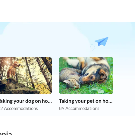
Taking your dog on holiday
Taking your pet on holiday
2 Accommodations
89 Accommodations
ania