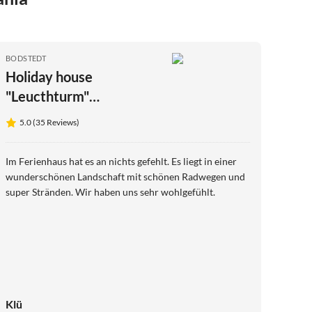
BODSTEDT
Holiday house
"Leucthturm"
('Lighthouse ')
5.0 (35 Reviews)
Im Ferienhaus hat es an nichts gefehlt. Es liegt in einer
wunderschönen Landschaft mit schönen Radwegen und
super Stränden. Wir haben uns sehr wohlgefühlt.
Klü