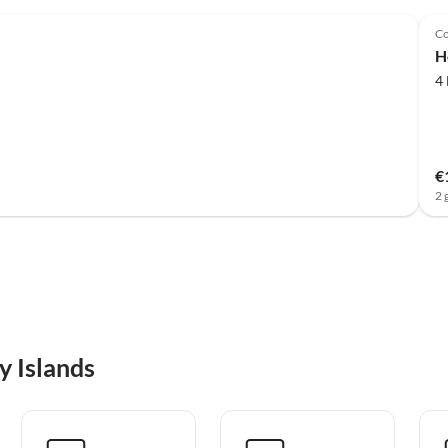
Co
H
4
€
2 
y Islands