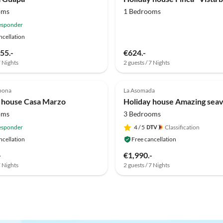
oms
1 Bedrooms
esponder
ncellation
55.-
€624.-
7 Nights
2 guests / 7 Nights
(2)
Abona
La Asomada
 house Casa Marzo
oms
3 Bedrooms
esponder
4
/ 5
Classification
ncellation
Free cancellation
-
€1,990.-
7 Nights
2 guests / 7 Nights