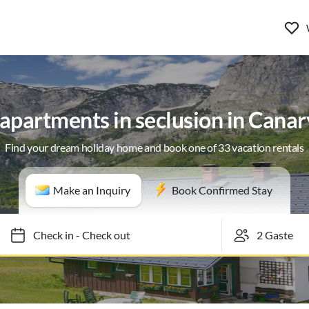
apartments in seclusion in Canar
Find your dream holiday home and book one of 33 vacation rentals
Make an Inquiry
Book Confirmed Stay
Check in
-
Check out