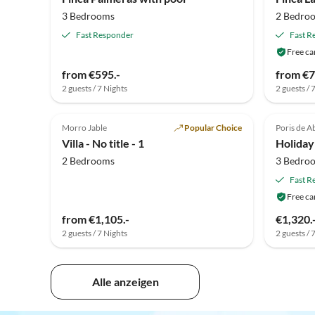
3 Bedrooms
2 Bedro
Fast Responder
Fast R
Free ca
from €595.-
from €7
2 guests / 7 Nights
2 guests / 
3.8
(2)
5.0
Morro Jable
Popular Choice
Poris de 
Villa - No title - 1
Holiday
2 Bedrooms
3 Bedro
Fast R
Free ca
from €1,105.-
€1,320.
2 guests / 7 Nights
2 guests / 
Alle anzeigen