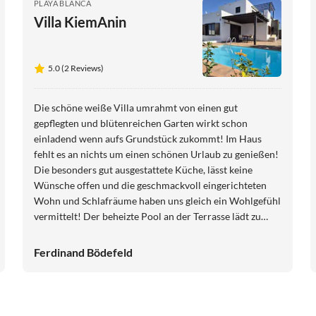
PLAYA BLANCA
Villa KiemAnin
5.0 (2 Reviews)
Die schöne weiße Villa umrahmt von einen gut
gepflegten und blütenreichen Garten wirkt schon
einladend wenn aufs Grundstück zukommt! Im Haus
fehlt es an nichts um einen schönen Urlaub zu genießen!
Die besonders gut ausgestattete Küche, lässt keine
Wünsche offen und die geschmackvoll eingerichteten
Wohn und Schlafräume haben uns gleich ein Wohlgefühl
vermittelt! Der beheizte Pool an der Terrasse lädt zu
jeder Tageszeit zum Baden ein! Von der Terrasse im
0bergeschoss hat man einen hervorragenden Blick auf
Ferdinand Bödefeld
Berge Meer und die Küste bis Fuerteventura! Wir haben
uns rundum wohlgefühlt und kommen bestimmt gerne
wieder! Der Kontakt zum Vermieter war super
freundlich, er war gut erreichbar ! Helga & Ferdy