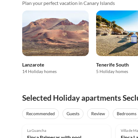
Plan your perfect vacation in Canary Islands
Lanzarote
Tenerife South
14 Holiday homes
5 Holiday homes
Selected Holiday apartments Seclu
Recommended
Guests
Review
Bedrooms
4.9
(20)
5.0
La Guancha
Villa de M
Finca Palmeras with pool
Finca L