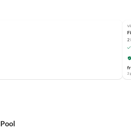
Vi
F
2
f
2 
 Pool