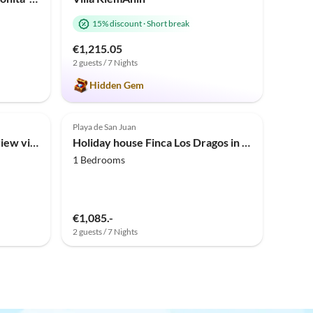
15% discount
·
Short break
€1,215.05
2 guests / 7 Nights
Hidden Gem
Playa de San Juan
Holiday house Amazing seaview villa
Holiday house Finca Los Dragos in Playa San Juan
1 Bedrooms
€1,085.-
2 guests / 7 Nights