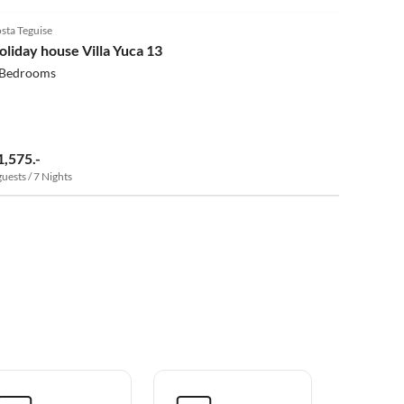
4.6
(9)
sta Teguise
oliday house Villa Yuca 13
 Bedrooms
1,575.-
guests / 7 Nights