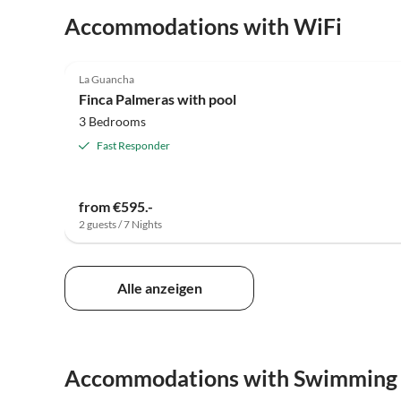
Accommodations with WiFi
4.9
(20)
La Guancha
Finca Palmeras with pool
3 Bedrooms
Fast Responder
from €595.-
2 guests / 7 Nights
Alle anzeigen
Accommodations with Swimming