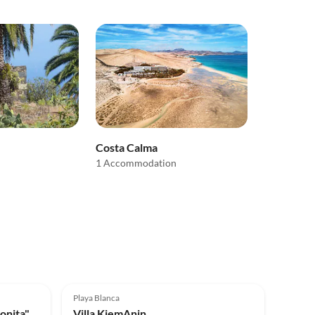
Costa Calma
1 Accommodation
Top-Listing
5.0
(2)
Top-Listing
Playa Blanca
Holiday house Finca "Vista bonita" - Casa Vista
Villa KiemAnin