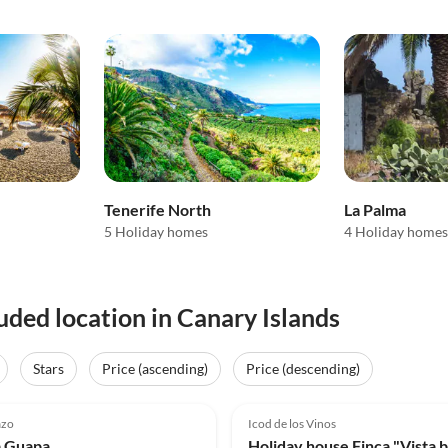
Tenerife North
La Palma
5 Holiday homes
4 Holiday homes
ded location in Canary Islands
Stars
Price (ascending)
Price (descending)
(16)
4.7
(4)
azo
Icod de los Vinos
a Guapa