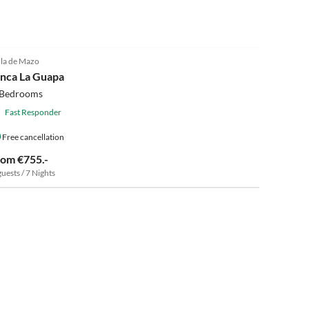
5.0
(16)
lla de Mazo
inca La Guapa
 Bedrooms
Fast Responder
Free cancellation
rom €755.-
guests / 7 Nights