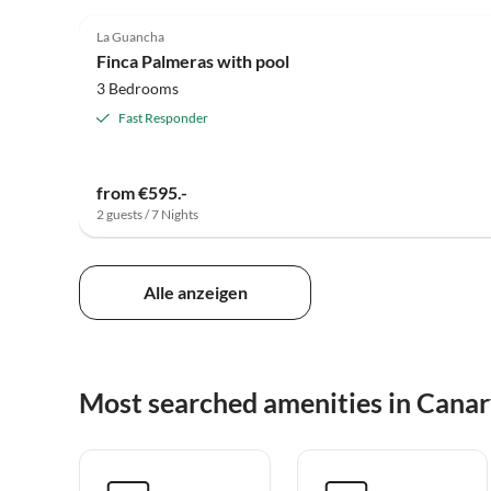
4.9
(20)
La Guancha
Finca Palmeras with pool
3 Bedrooms
Fast Responder
from €595.-
2 guests / 7 Nights
Alle anzeigen
Most searched amenities in Canar