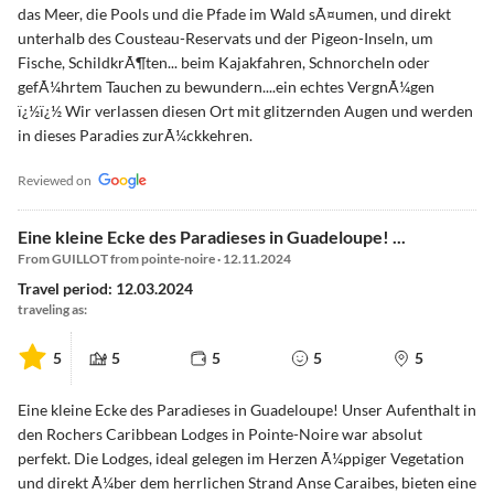
das Meer, die Pools und die Pfade im Wald sÃ¤umen, und direkt
unterhalb des Cousteau-Reservats und der Pigeon-Inseln, um
Fische, SchildkrÃ¶ten... beim Kajakfahren, Schnorcheln oder
gefÃ¼hrtem Tauchen zu bewundern....ein echtes VergnÃ¼gen
ï¿½ï¿½ Wir verlassen diesen Ort mit glitzernden Augen und werden
in dieses Paradies zurÃ¼ckkehren.
Reviewed on
Eine kleine Ecke des Paradieses in Guadeloupe! ...
From GUILLOT from pointe-noire · 12.11.2024
Travel period: 12.03.2024
traveling as:
5
5
5
5
5
Eine kleine Ecke des Paradieses in Guadeloupe! Unser Aufenthalt in
den Rochers Caribbean Lodges in Pointe-Noire war absolut
perfekt. Die Lodges, ideal gelegen im Herzen Ã¼ppiger Vegetation
und direkt Ã¼ber dem herrlichen Strand Anse Caraibes, bieten eine