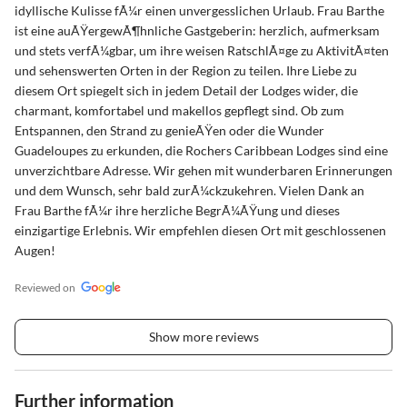
idyllische Kulisse fÃ¼r einen unvergesslichen Urlaub. Frau Barthe
ist eine auÃŸergewÃ¶hnliche Gastgeberin: herzlich, aufmerksam
und stets verfÃ¼gbar, um ihre weisen RatschlÃ¤ge zu AktivitÃ¤ten
und sehenswerten Orten in der Region zu teilen. Ihre Liebe zu
diesem Ort spiegelt sich in jedem Detail der Lodges wider, die
charmant, komfortabel und makellos gepflegt sind. Ob zum
Entspannen, den Strand zu genieÃŸen oder die Wunder
Guadeloupes zu erkunden, die Rochers Caribbean Lodges sind eine
unverzichtbare Adresse. Wir gehen mit wunderbaren Erinnerungen
und dem Wunsch, sehr bald zurÃ¼ckzukehren. Vielen Dank an
Frau Barthe fÃ¼r ihre herzliche BegrÃ¼ÃŸung und dieses
einzigartige Erlebnis. Wir empfehlen diesen Ort mit geschlossenen
Augen!
Reviewed on
Show more reviews
Further information