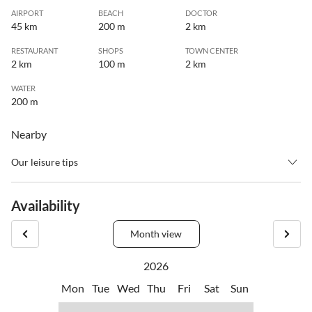
AIRPORT
BEACH
DOCTOR
45 km
200 m
2 km
RESTAURANT
SHOPS
TOWN CENTER
2 km
100 m
2 km
WATER
200 m
Nearby
Our leisure tips
•
Hiking
•
Jogging
•
Mountain hiking
•
Open-air pool
Availability
•
Scuba diving
•
Swimming
•
Windsurfing
Month view
2026
Mon
Tue
Wed
Thu
Fri
Sat
Sun