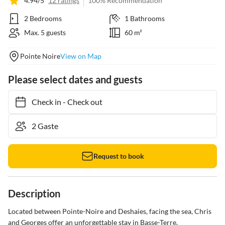
4.94/5
12 ratings
100% Recommendation
2 Bedrooms
1 Bathrooms
Max. 5 guests
60 m²
Pointe Noire
View on Map
Please select dates and guests
Check in
-
Check out
Request to book
Description
Located between Pointe-Noire and Deshaies, facing the sea, Chris 
and Georges offer an unforgettable stay in Basse-Terre. 
