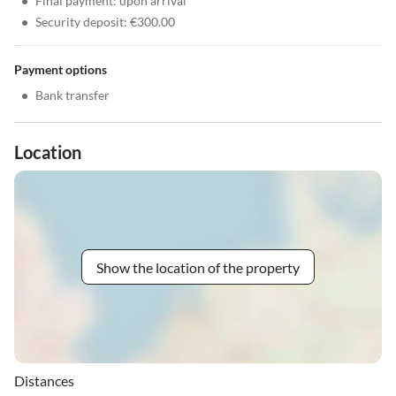
•
Final payment: upon arrival
•
Security deposit: €300.00
Payment options
•
Bank transfer
Location
Show the location of the property
Distances