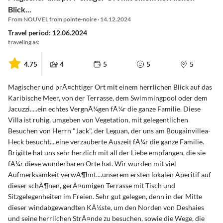
Blick...
From NOUVEL from pointe-noire · 14.12.2024
Travel period: 12.06.2024
traveling as:
4.75
4
5
5
5
Magischer und prÃ¤chtiger Ort mit einem herrlichen Blick auf das
Karibische Meer, von der Terrasse, dem Swimmingpool oder dem
Jacuzzi.....ein echtes VergnÃ¼gen fÃ¼r die ganze Familie. Diese
Villa ist ruhig, umgeben von Vegetation, mit gelegentlichen
Besuchen von Herrn "Jack", der Leguan, der uns am Bougainvillea-
Heck besucht....eine verzauberte Auszeit fÃ¼r die ganze Familie.
Brigitte hat uns sehr herzlich mit all der Liebe empfangen, die sie
fÃ¼r diese wunderbaren Orte hat. Wir wurden mit viel
Aufmerksamkeit verwÃ¶hnt....unserem ersten lokalen Aperitif auf
dieser schÃ¶nen, gerÃ¤umigen Terrasse mit Tisch und
Sitzgelegenheiten im Freien. Sehr gut gelegen, denn in der Mitte
dieser windabgewandten KÃ¼ste, um den Norden von Deshaies
und seine herrlichen StrÃ¤nde zu besuchen, sowie die Wege, die