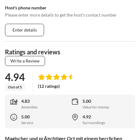
Host's phone number
Please enter more details to get the host's contact number
Enter details
Ratings and reviews
Write a Review
4.94
(12 ratings)
Out of 5
4.83
5.00
Amenities
Value for money
5.00
4.92
Service
Surroundings
Magischer und prÃ¤chtiger Ort mit einem herrlichen