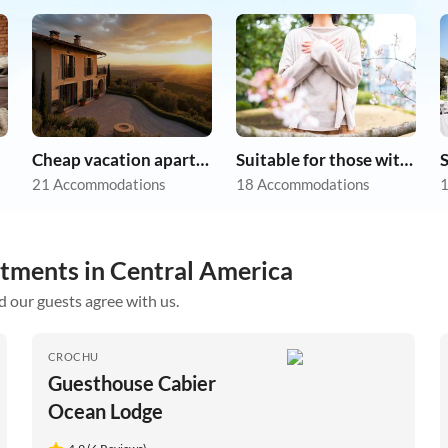
Cheap vacation apartments
Suitable for those with allergies
21 Accommodations
18 Accommodations
1
rtments in Central America
d our guests agree with us.
CROCHU
Guesthouse Cabier
Ocean Lodge