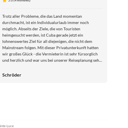
5.0 (4 Reviews)
Trotz aller Probleme, die das Land momentan
durchmacht, ist ein Individualurlaub immer noch
möglich. Abseits der Ziele, die von Touristen
heimgesucht werden, ist Cuba gerade jetzt ein
lohnenswertes Ziel für all diejenigen, die nicht dem
Mainstream folgen. Mit dieser Privatunterkunft hatten
wir großes Glück - die Vermieterin ist sehr fürsorglich
und herzlich und war uns bei unserer Reiseplanung sehr
behilflich. Ein großes Dankeschön an Tamara.
Schröder
inte-Luce