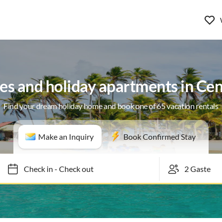
es and holiday apartments in Ce
Find your dream holiday home and book one of 65 vacation rentals
Make an Inquiry
Book Confirmed Stay
Check in
-
Check out