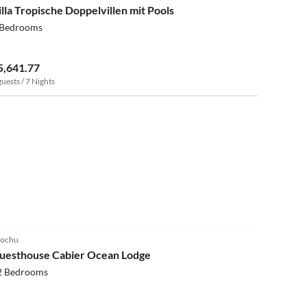
illa Tropische Doppelvillen mit Pools
 Bedrooms
5,641.77
guests / 7 Nights
4.9
(6)
ochu
uesthouse Cabier Ocean Lodge
2 Bedrooms