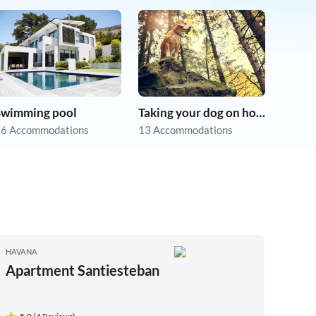
Swimming pool
Taking your dog on holiday
6 Accommodations
13 Accommodations
HAVANA
Apartment Santiesteban