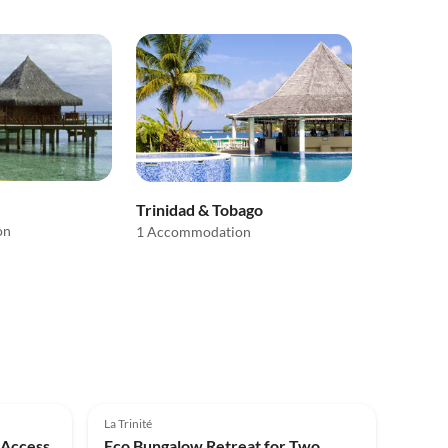
Trinidad & Tobago
on
1 Accommodation
La Trinité
 Access
Eco Bungalow Retreat for Two