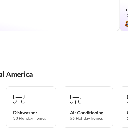
f
2 
al America
Dishwasher
Air Conditioning
33 Holiday homes
56 Holiday homes