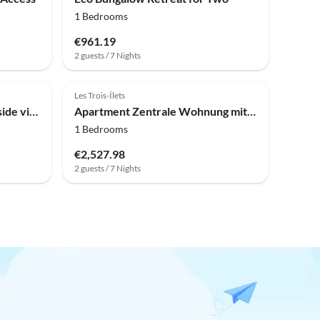
1 Bedrooms
€961.19
2 guests / 7 Nights
Les Trois-Îlets
Bungalow with sea, countryside view
Apartment Zentrale Wohnung mit Terrasse
1 Bedrooms
€2,527.98
2 guests / 7 Nights