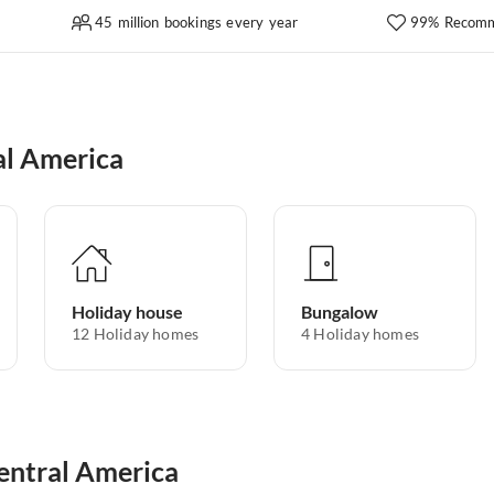
45 million bookings every year
99% Recomm
al America
Holiday house
Bungalow
12
Holiday homes
4
Holiday homes
Central America