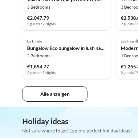
3 Bedrooms
3 Bedro
€2,047.79
€2,538.
2 guests / 7 Nights
2 guests / 
La Trinité
Les Trois-Î
Bungalow Eco bungalow in lush nature
2 Bedrooms
1 Bedro
€1,854.77
€1,255.
2 guests / 7 Nights
2 guests / 
Alle anzeigen
Holiday ideas
Not sure where to go? Explore perfect holiday ideas!