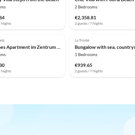
oms
2 Bedrooms
84
€2,358.81
7 Nights
2 guests / 7 Nights
lets
La Trinité
Modernes Apartment im Zentrum von Fort-de-France
oms
1 Bedrooms
30
€939.65
7 Nights
2 guests / 7 Nights