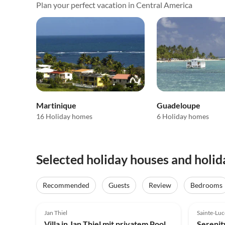
Plan your perfect vacation in Central America
Martinique
Guadeloupe
16 Holiday homes
6 Holiday homes
Selected holiday houses and holi
Recommended
Guests
Review
Bedrooms
3.0
(4)
Jan Thiel
Sainte-Luc
Villa in Jan Thiel mit privatem Pool
Serenit