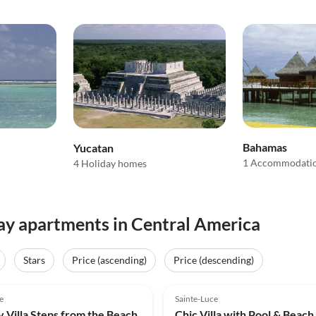
Bahamas
Yucatan
1 Accommodati
4 Holiday homes
day apartments in Central America
Stars
Price (ascending)
Price (descending)
e
Sainte-Luce
y Villa Steps from the Beach
Chic Villa with Pool & Beach