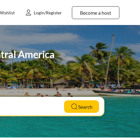
Become a host
Wishlist
Login/Register
ntral America
Search