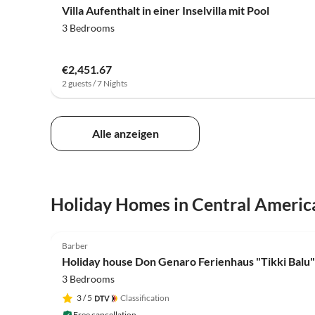
Villa Aufenthalt in einer Inselvilla mit Pool
3 Bedrooms
€2,451.67
2 guests / 7 Nights
Alle anzeigen
Holiday Homes in Central Americ
5.0
(14)
Barber
Holiday house Don Genaro Ferienhaus "Tikki Balu"
3 Bedrooms
3
/ 5
Classification
Free cancellation