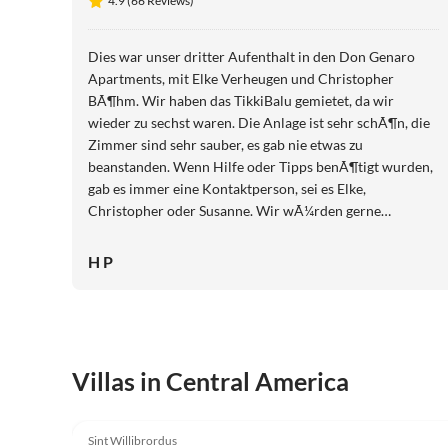
4.9 (66 Reviews)
Dies war unser dritter Aufenthalt in den Don Genaro
Apartments, mit Elke Verheugen und Christopher
BÃ¶hm. Wir haben das TikkiBalu gemietet, da wir
wieder zu sechst waren. Die Anlage ist sehr schÃ¶n, die
Zimmer sind sehr sauber, es gab nie etwas zu
beanstanden. Wenn Hilfe oder Tipps benÃ¶tigt wurden,
gab es immer eine Kontaktperson, sei es Elke,
Christopher oder Susanne. Wir wÃ¼rden gerne
wiederkommen. Heinz und Manuela Potzmann
H P
Villas in Central America
4.0
(4)
Sint Willibrordus