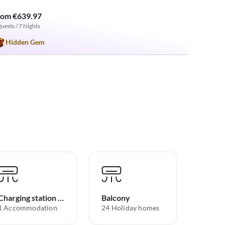
rom €639.97
guests / 7 Nights
Hidden Gem
Charging station for electric cars
Balcony
1 Accommodation
24 Holiday homes